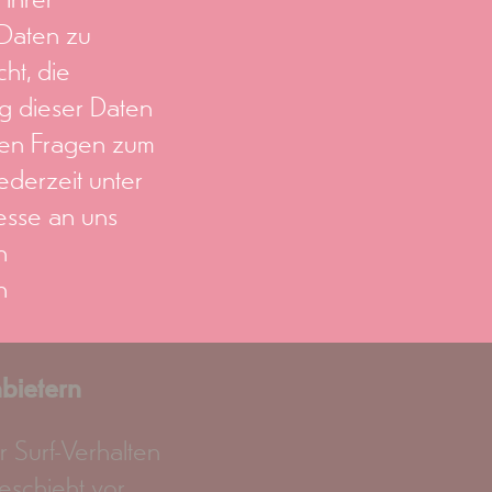
Daten zu
ht, die
g dieser Daten
ren Fragen zum
ederzeit unter
sse an uns
n
n
nbietern
 Surf-Verhalten
eschieht vor