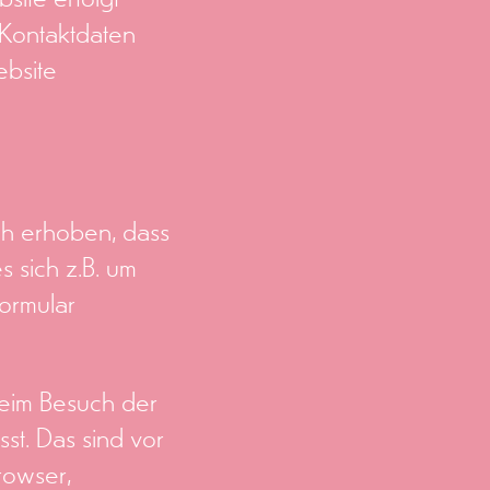
 Kontaktdaten
bsite
h erhoben, dass
s sich z.B. um
formular
eim Besuch der
st. Das sind vor
rowser,